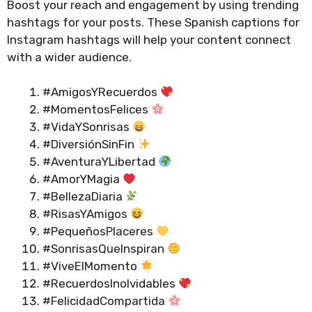
Boost your reach and engagement by using trending
hashtags for your posts. These Spanish captions for
Instagram hashtags will help your content connect
with a wider audience.
#AmigosYRecuerdos
#MomentosFelices
#VidaYSonrisas
#DiversiónSinFin
#AventuraYLibertad
#AmorYMagia
#BellezaDiaria
#RisasYAmigos
#PequeñosPlaceres
#SonrisasQueInspiran
#ViveElMomento
#RecuerdosInolvidables
#FelicidadCompartida