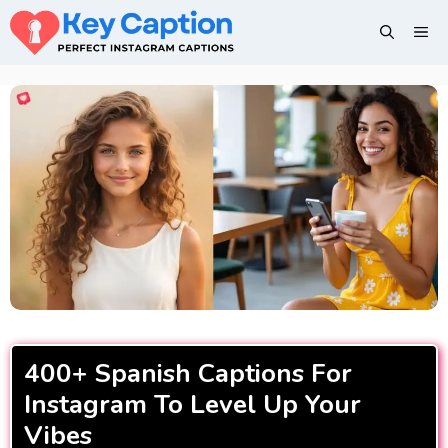
Skip
Me
to
content
400+ Spanish Captions For
Instagram To Level Up Your
Vibes