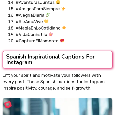
#AventurasJuntas
#AmigosParaSiempre
#AlegríaDiaria
#RíeAmaVive
#MagiaEnLoCotidiano
#VidaConEstilo
#CapturaElMomento
Spanish Inspirational Captions For
Instagram
Lift your spirit and motivate your followers with
every post. These Spanish captions for Instagram
inspire positivity, courage, and self-growth.